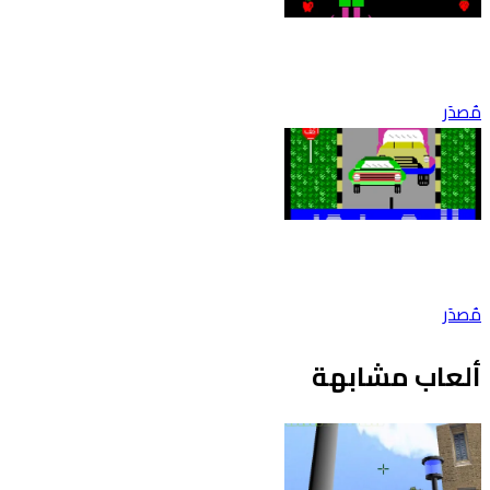
مُصدَر
مُصدَر
ألعاب مشابهة