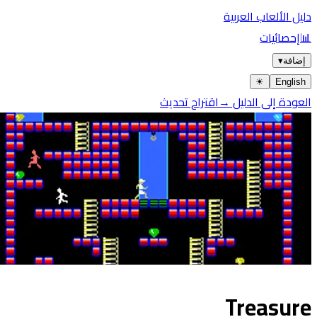
دليل الألعاب العربية
📊
إحصائيات
إضافة
▾
☀︎
English
العودة إلى الدليل →
اقتراح تحديث
Treasure