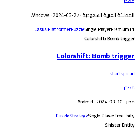
مُصدَر
المملكة العربية السعودية
·
· 2024-03-27
Windows
Casual
Platformer
Puzzle
Single Player
Premium
+
1
Colorshift: Bomb trigger
Colorshift: Bomb trigger
sharkspread
مُصدَر
مصر
·
· 2024-03-10
Android
Puzzle
Strategy
Single Player
Free
Unity
Sinister Entity