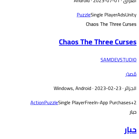
العراق
·
· 2023-07-01
Android
Puzzle
Single Player
Ads
Unity
Chaos The Three Curses
Chaos The Three Curses
SAMDEVSTUDIO
مُصدَر
الجزائر
·
· 2023-02-23
Windows, Android
Action
Puzzle
Single Player
Free
In-App Purchases
+
2
حبار
حبار