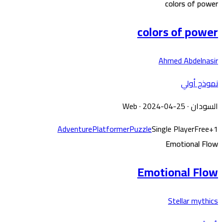
colors of power
colors of power
Ahmed Abdelnasir
نموذج أولي
السودان
·
· 2024-04-25
Web
Adventure
Platformer
Puzzle
Single Player
Free
+
1
Emotional Flow
Emotional Flow
Stellar mythics