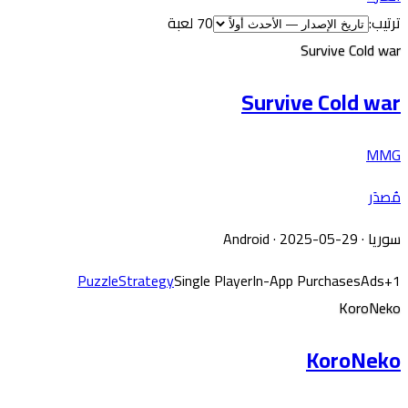
ترتيب:
70 لعبة
Survive Cold war
Survive Cold war
MMG
مُصدَر
سوريا
·
· 2025-05-29
Android
Puzzle
Strategy
Single Player
In-App Purchases
Ads
+
1
KoroNeko
KoroNeko