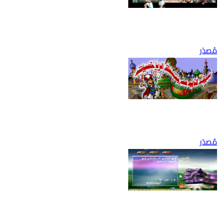
مُصدَر
مُصدَر