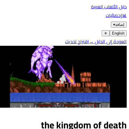
دليل الألعاب العربية
📊
إحصائيات
إضافة
▾
☀︎
English
العودة إلى الدليل →
اقتراح تحديث
the kingdom of death