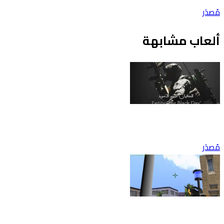
مُصدَر
ألعاب مشابهة
مُصدَر