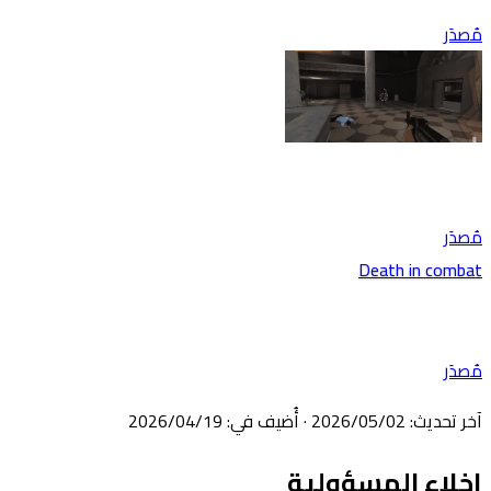
مُصدَر
مُصدَر
Death in combat
مُصدَر
آخر تحديث
:
02‏/05‏/2026
·
أُضيف في
:
19‏/04‏/2026
إخلاء المسؤولية