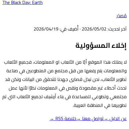
The Black Day: Earth
دَر
ر تحديث
:
02‏/05‏/2026
·
أُضيف في
:
19‏/04‏/2026
لاء المسؤولية
 يمتلك هذا الموقع أيًا من الألعاب او المعلومات، فجميع الألعاب
لمعلومات يتم رفعها من قبل مجتمع من المتطوعين في صناعة
وير الألعاب، نحن نبذل قصارى جهدنا للتحقق من البيانات ولكن قد
دث أخطاء غير مقصودة ونقص في المعلومات نظرًا لأنها عمل
تمعي وتطوعي للمساعدة في بناء أرشيف لجميع الألعاب التي تم
ويرها في المنطقة العربية.
 الدليل
→
تواصل معنا
→
خلاصة RSS
→