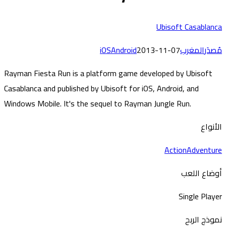
Ubisoft Casablan
دَر
المغرب
2013-11-07
Android
iOS
Rayman Fiesta Run is a platform game developed by Ubisoft
Casablanca and published by Ubisoft for iOS, Android, and
Windows Mobile. It's the sequel to Rayman Jungle Run.
أنواع
Action
Adventu
ضاع اللعب
Single Play
وذج الربح