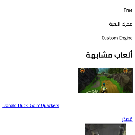
Fr
رك اللعبة
Custom Engi
لعاب مشابهة
Donald Duck: Goin' Quackers
دَر