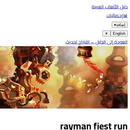
يل الألعاب العربية
إحصائيات
ضافة
▾
☀︎
Englis
عودة إلى الدليل →
اقتراح تحديث
rayman fiest ru