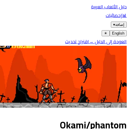
دليل الألعاب العربية
📊
إحصائيات
إضافة
▾
☀︎
English
العودة إلى الدليل →
اقتراح تحديث
Okami/phantom