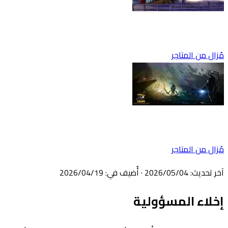
مُزال من المتاجر
مُزال من المتاجر
آخر تحديث
:
04‏/05‏/2026
·
أُضيف في
:
19‏/04‏/2026
إخلاء المسؤولية