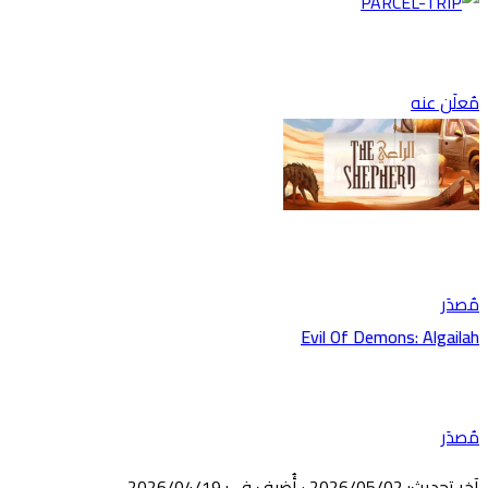
مُعلَن عنه
مُصدَر
Evil Of Demons: Algailah
مُصدَر
آخر تحديث
:
02‏/05‏/2026
·
أُضيف في
:
19‏/04‏/2026