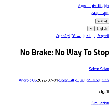
دليل الألعاب العربية
📊
إحصائيات
إضافة
▾
☀︎
English
العودة إلى الدليل →
اقتراح تحديث
No Brake: No Way To Stop
Salem Salan
مُصدَر
المملكة العربية السعودية
2022-07-01
iOS
Android
الأنواع
Simulation