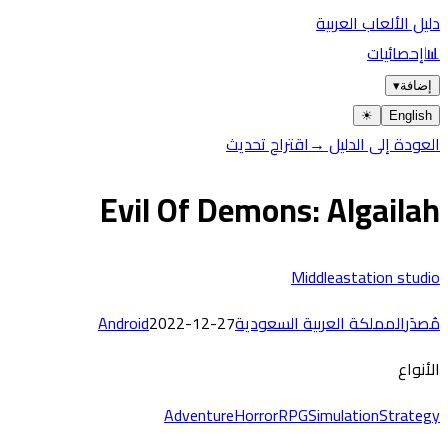
دليل الألعاب العربية
📊
إحصائيات
إضافة
▾
☀︎
English
العودة إلى الدليل →
اقتراح تحديث
Evil Of Demons: Algailah
Middleastation studio
مُصدَر
المملكة العربية السعودية
2022-12-27
Android
الأنواع
Adventure
Horror
RPG
Simulation
Strategy