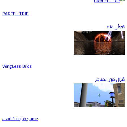
PARCEL-TRIP
مُعلَن عنه
WingLess Birds
مُزال من المتاجر
asad fallujah game