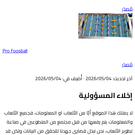
دَر
Pro foosball
دَر
ر تحديث
:
04‏/05‏/2026
·
أُضيف في
:
04‏/05‏/2026
لاء المسؤولية
 يمتلك هذا الموقع أيًا من الألعاب او المعلومات، فجميع الألعاب
لمعلومات يتم رفعها من قبل مجتمع من المتطوعين في صناعة
وير الألعاب، نحن نبذل قصارى جهدنا للتحقق من البيانات ولكن قد