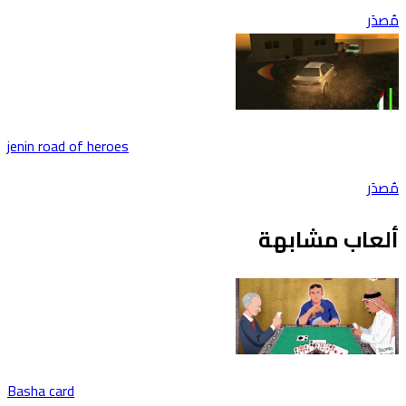
دَر
jenin road of heroes
دَر
لعاب مشابهة
Basha card