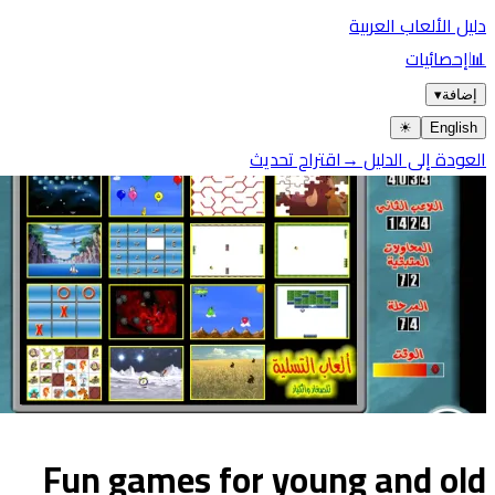
يل الألعاب العربية
إحصائيات
ضافة
▾
☀︎
Englis
عودة إلى الدليل →
اقتراح تحديث
Fun games for young and ol