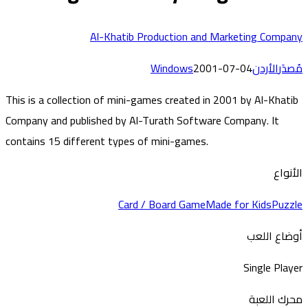
Al-Khatib Production and Marketing Compa
دَر
الأردن
2001-07-04
Windows
This is a collection of mini-games created in 2001 by Al-Khati
Company and published by Al-Turath Software Company. It
contains 15 different types of mini-games.
أنواع
Card / Board Game
Made for Kids
Puzz
ضاع اللعب
Single Play
رك اللعبة