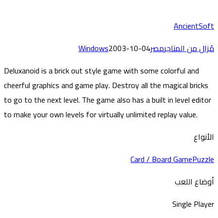
AncientSo
زال من المتاجر
مصر
2003-10-04
Windows
Deluxanoid is a brick out style game with some colorful and
cheerful graphics and game play. Destroy all the magical bricks
to go to the next level. The game also has a built in level edito
to make your own levels for virtually unlimited replay value.
أنواع
Card / Board Game
Puzz
ضاع اللعب
Single Play