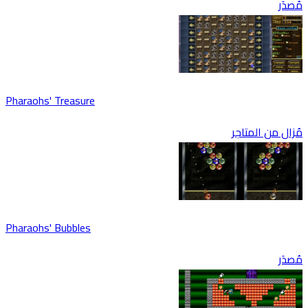
دَر
Pharaohs' Treasure
زال من المتاجر
Pharaohs' Bubbles
دَر