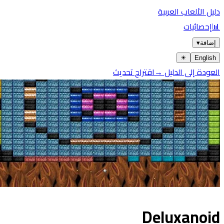
يل الألعاب العربية
إحصائيات
ضافة
▾
☀︎
Englis
عودة إلى الدليل →
اقتراح تحديث
Deluxanoi