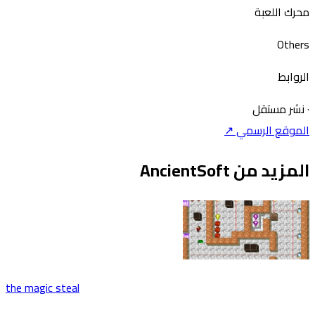
رك اللعبة
Othe
روابط
شر مستقل
موقع الرسمي ↗
زيد من AncientSoft
the magic steal