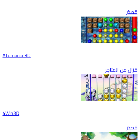
مُصدَر
Atomania 3D
مُزال من المتاجر
4Win3D
مُصدَر