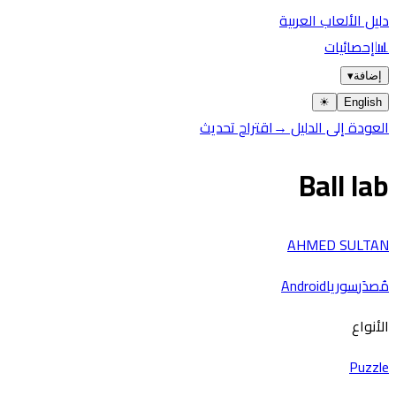
دليل الألعاب العربية
📊
إحصائيات
إضافة
▾
☀︎
English
العودة إلى الدليل →
اقتراح تحديث
Ball lab
AHMED SULTAN
مُصدَر
سوريا
Android
الأنواع
Puzzle