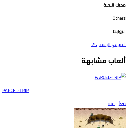
رك اللعبة
Othe
روابط
موقع الرسمي ↗
لعاب مشابهة
PARCEL-TRIP
علَن عنه