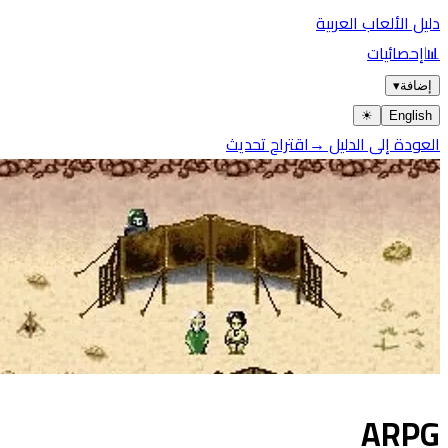
يل الألعاب العربية
إحصائيات
ضافة
▾
☀︎
Englis
عودة إلى الدليل →
اقتراح تحديث
ARP