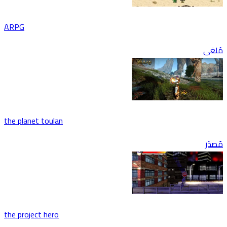
ARPG
لغى
the planet toulan
دَر
the project hero