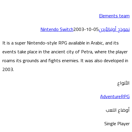
Elements te
وذج أولي
الأردن
2003-10-05
Nintendo Switch
It is a super Nintendo-style RPG available in Arabic, and its
events take place in the ancient city of Petra, where the playe
roams its grounds and fights enemies. It was also developed 
2003.
أنواع
Adventure
R
ضاع اللعب
Single Play