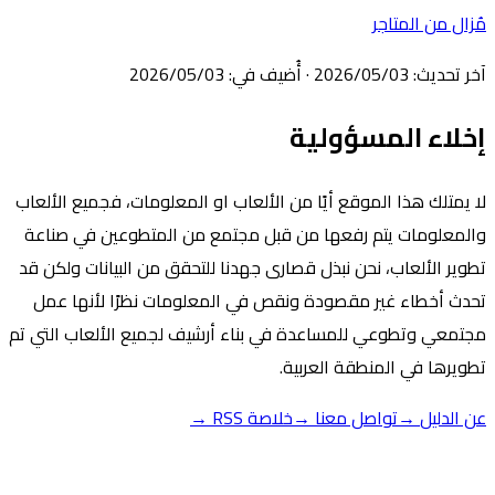
زال من المتاجر
ر تحديث
:
03‏/05‏/2026
·
أُضيف في
:
03‏/05‏/2026
لاء المسؤولية
 يمتلك هذا الموقع أيًا من الألعاب او المعلومات، فجميع الألعاب
لمعلومات يتم رفعها من قبل مجتمع من المتطوعين في صناعة
وير الألعاب، نحن نبذل قصارى جهدنا للتحقق من البيانات ولكن قد
دث أخطاء غير مقصودة ونقص في المعلومات نظرًا لأنها عمل
تمعي وتطوعي للمساعدة في بناء أرشيف لجميع الألعاب التي تم
ويرها في المنطقة العربية.
 الدليل
→
تواصل معنا
→
خلاصة RSS
→