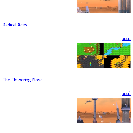
Radical Aces
مُص
The Flowering Nose
مُص