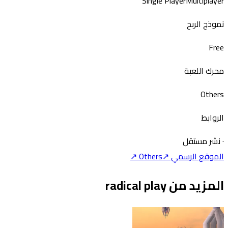
Single Player
Multiplay
نموذج الر
Fr
محرك اللع
Othe
الروا
نشر مستق
↗
Others
الموقع الرسمي
المزيد من radical p