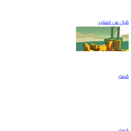
مُزال من المتاجر
مُصدَر
مُصدَر