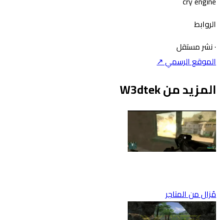
cry engine
الروابط
·
نشر مستقل
الموقع الرسمي ↗
المزيد من W3dtek
مُزال من المتاجر