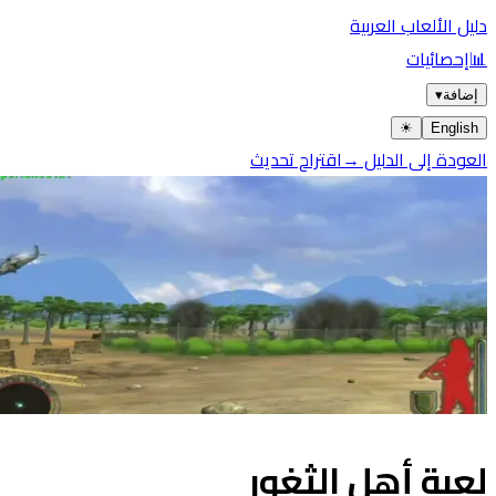
دليل الألعاب العربية
📊
إحصائيات
إضافة
▾
☀︎
English
العودة إلى الدليل →
اقتراح تحديث
لعبة أهل الثغور