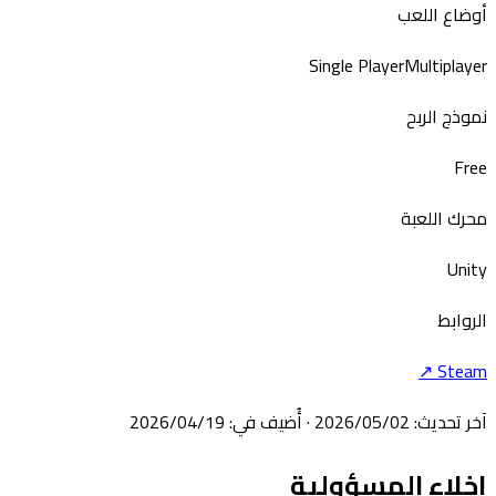
أوضاع اللعب
Single Player
Multiplayer
نموذج الربح
Free
محرك اللعبة
Unity
الروابط
↗
Steam
آخر تحديث
:
02‏/05‏/2026
·
أُضيف في
:
19‏/04‏/2026
إخلاء المسؤولية